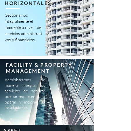
HORIZONTALES
Gestionamos
integralmente el
inmueble a nivel de
servicios administrati
vos y ﬁnancieros.
FACILITY & PROPERTY
MANAGEMENT
Administramos de
manera integral los
servicios de soporte
que se requieren para
operar y mejorar las
instalaciones
.
ASSET